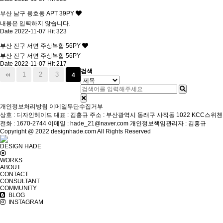
부산 남구 용호동 APT 39PY
내용은 입력하지 않습니다.
Date 2022-11-07
Hit 323
부산 진구 서면 주상복합 56PY
부산 진구 서면 주상복합 56PY
Date 2022-11-07
Hit 217
검색
1
2
3
4
개인정보처리방침
이메일무단수집거부
상호 : 디자인헤이드
대표 : 김홍규
주소 : 부산광역시 동래구 사직동 1022 KCC스위첸
전화 : 1670-2744
이메일 : hade_21@naver.com
개인정보책임관리자 : 김홍규
Copyright @ 2022 designhade.com All Rights Reserved
DESIGN HADE
WORKS
ABOUT
CONTACT
CONSULTANT
COMMUNITY
BLOG
INSTAGRAM