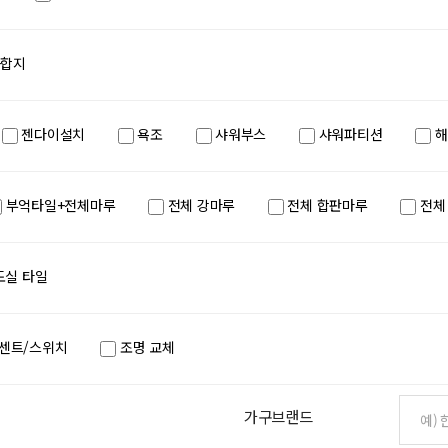
+합지
젠다이설치
욕조
샤워부스
샤워파티션
해
부억타일+전체마루
전체 강마루
전체 합판마루
전체
실 타일
센트/스위치
조명 교체
가구브랜드