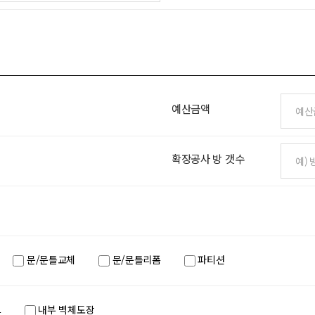
예산금액
확장공사 방 갯수
문/문틀교체
문/문틀리폼
파티션
트
내부 벽체도장