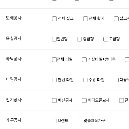
도배공사
전체 실크
전체 합지
실크
욕실공사
일반형
중급형
고급형
바닥공사
전체 타일
거실타일+방마루
타일공사
현관 타일
주방 타일
다용도
전기공사
배선공사
비디오폰교체
콘
가구공사
브랜드
맞춤제작가구