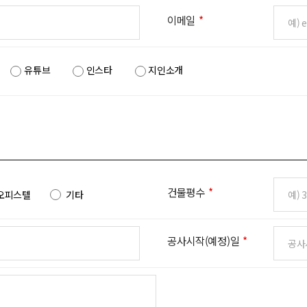
이메일
*
유튜브
인스타
지인소개
건물평수
*
오피스텔
기타
공사시작(예정)일
*