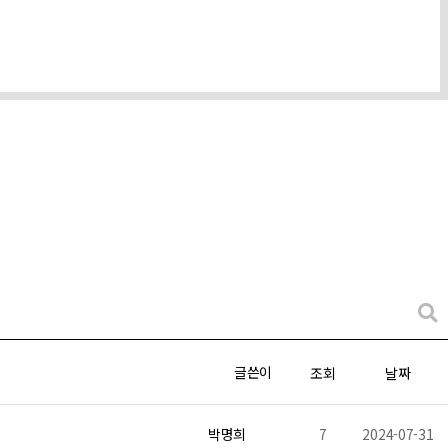
니다. 다만 방문객께서 탈퇴를 원하시거나 디자인헤이드 약관에 의거 방
글쓴이
조회
날짜
박명희
7
2024-07-31