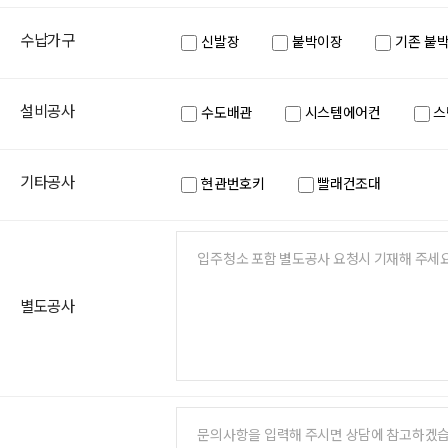
수납가구
신발장
붙박이장
기존 붙박
설비공사
수도배관
시스템에어컨
스
기타공사
현관번호키
빨래건조대
별도공사