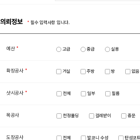
의뢰정보
*
필수 입력사항 입니다.
예산
*
고급
중급
실용
확장공사
*
거실
주방
방
없음
샷시공사
*
전체
일부
필름
목공사
천정몰딩
걸레받이
중문
도장공사
전체
발코니 수성
탄성코